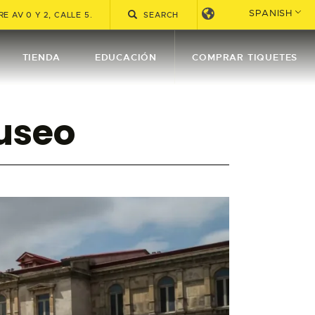
SPANISH
E AV 0 Y 2, CALLE 5.
TIENDA
EDUCACIÓN
COMPRAR TIQUETES
Museo