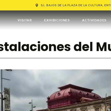
VISITAR
SJ, BAJOS DE LA PLAZA DE LA CULTURA, ENTR
EXHIBICIONES
VISITAR
EXHIBICIONES
ACTIVIDADES
ACTIVIDADES
nstalaciones del 
TIENDA
EDUCACIÓN
COMPRAR TIQUETES
ENGLISH