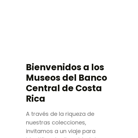
VISITAR
EXHIBICIONES
Bienvenidos a los
ACTIVIDADES
Museos del Banco
TIENDA
Central de Costa
EDUCACIÓN
COMPRAR TIQUETES
Rica
ENGLISH
A través de la riqueza de
nuestras colecciones,
invitamos a un viaje para