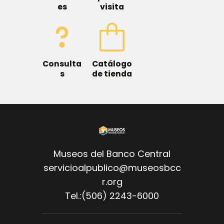
es
visita
Consulta
Catálogo
s
de tienda
Museos del Banco Central
servicioalpublico@museosbcc
r.org
Tel.:(506) 2243-6000