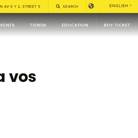
ENGLISH
 AV 0 Y 2, STREET 5
EVENTS
TIENDA
EDUCATION
BUY TICKET
a vos