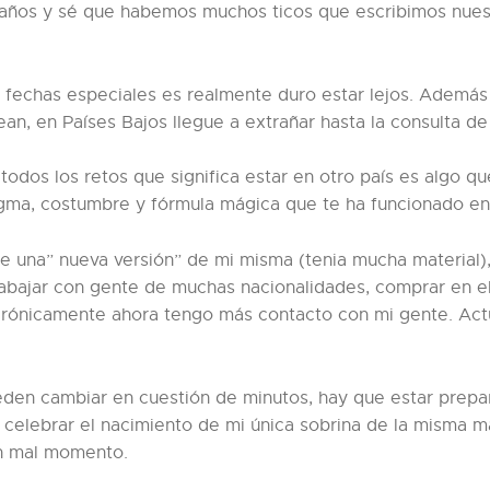
ños y sé que habemos muchos ticos que escribimos nuestra
n fechas especiales es realmente duro estar lejos. Además d
rean, en Países Bajos llegue a extrañar hasta la consulta d
 todos los retos que significa estar en otro país es algo q
a, costumbre y fórmula mágica que te ha funcionado en tu
e una” nueva versión” de mi misma (tenia mucha material)
rabajar con gente de muchas nacionalidades, comprar en 
 irónicamente ahora tengo más contacto con mi gente. Act
ueden cambiar en cuestión de minutos, hay que estar prep
celebrar el nacimiento de mi única sobrina de la misma m
un mal momento.