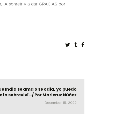
, ¡A sonreír y a dar GRACIAS por
e India se ama o se odia, yo puedo
e la sobreviví…/ Por Maricruz Núñez
December 15, 2022