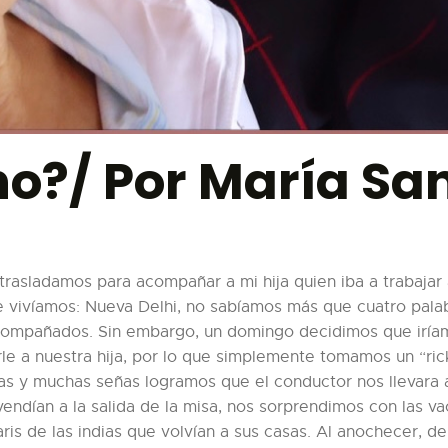
no?/ Por María Sa
 trasladamos para acompañar a mi hija quien iba a trabajar
e vivíamos: Nueva Delhi, no sabíamos más que cuatro pala
compañados. Sin embargo, un domingo decidimos que iríamos
le a nuestra hija, por lo que simplemente tomamos un “ri
as y muchas señas logramos que el conductor nos llevara 
endían a la salida de la misa, nos sorprendimos con las 
ris de las indias que volvían a sus casas. Al anochecer,