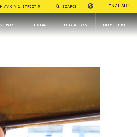
ENGLISH
 AV 0 Y 2, STREET 5
EVENTS
TIENDA
EDUCATION
BUY TICKET