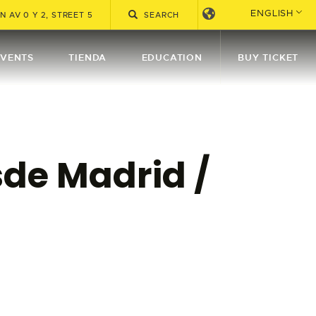
ENGLISH
 AV 0 Y 2, STREET 5
EVENTS
TIENDA
EDUCATION
BUY TICKET
sde Madrid /