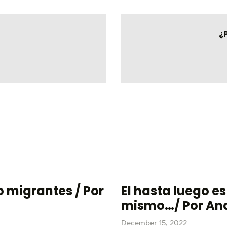
¿
 migrantes / Por
El hasta luego e
mismo…/ Por An
December 15, 2022