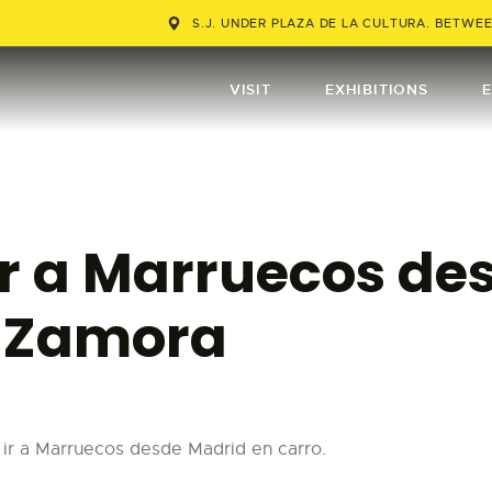
VISIT
S.J. UNDER PLAZA DE LA CULTURA. BETWEEN
EXHIBITIONS
VISIT
EXHIBITIONS
EVENTS
TIENDA
ir a Marruecos de
EDUCATION
BUY TICKET
 Zamora
ESPAÑOL
e ir a Marruecos desde Madrid en carro.