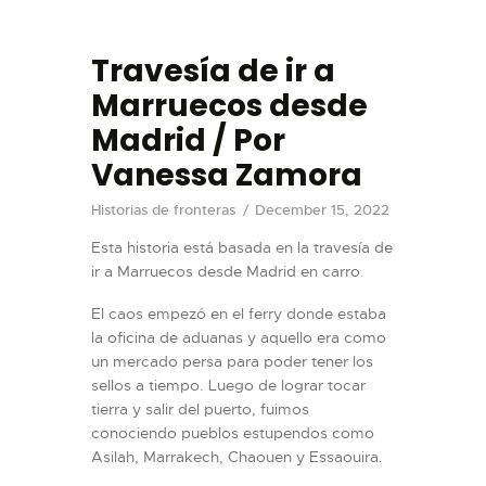
Travesía de ir a
Marruecos desde
Madrid / Por
VISIT
Vanessa Zamora
EXHIBITIONS
Historias de fronteras
December 15, 2022
EVENTS
Esta historia está basada en la travesía de
TIENDA
ir a Marruecos desde Madrid en carro.
EDUCATION
El caos empezó en el ferry donde estaba
BUY TICKET
la oficina de aduanas y aquello era como
un mercado persa para poder tener los
ESPAÑOL
sellos a tiempo. Luego de lograr tocar
tierra y salir del puerto, fuimos
conociendo pueblos estupendos como
Asilah, Marrakech, Chaouen y Essaouira.