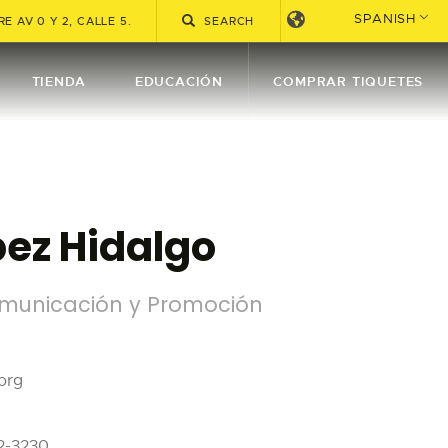
SPANISH
E AV 0 Y 2, CALLE 5.
TIENDA
EDUCACIÓN
COMPRAR TIQUETES
pez Hidalgo
omunicación y Promoción
org
2-3230