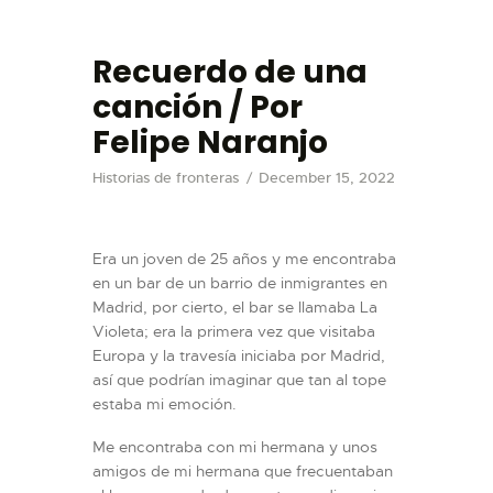
Recuerdo de una
canción / Por
Felipe Naranjo
VISIT
Historias de fronteras
December 15, 2022
EXHIBITIONS
EVENTS
Era un joven de 25 años y me encontraba
TIENDA
en un bar de un barrio de inmigrantes en
EDUCATION
Madrid, por cierto, el bar se llamaba La
Violeta; era la primera vez que visitaba
BUY TICKET
Europa y la travesía iniciaba por Madrid,
ESPAÑOL
así que podrían imaginar que tan al tope
estaba mi emoción.
Me encontraba con mi hermana y unos
amigos de mi hermana que frecuentaban