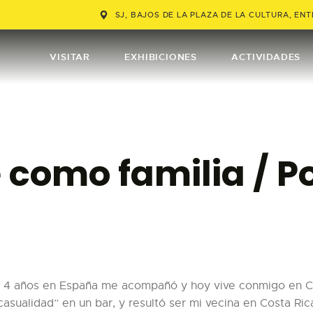
VISITAR
SJ, BAJOS DE LA PLAZA DE LA CULTURA, ENTR
EXHIBICIONES
VISITAR
EXHIBICIONES
ACTIVIDADES
ACTIVIDADES
TIENDA
como familia / Por
EDUCACIÓN
COMPRAR TIQUETES
ENGLISH
de 4 años en España me acompañó y hoy vive conmigo en Co
casualidad” en un bar, y resultó ser mi vecina en Costa Ri