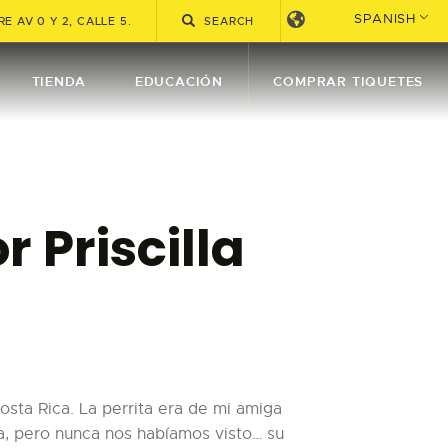
SPANISH
E AV 0 Y 2, CALLE 5.
TIENDA
EDUCACIÓN
COMPRAR TIQUETES
 Priscilla
sta Rica. La perrita era de mi amiga
ca, pero nunca nos habíamos visto… su