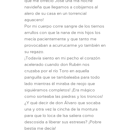
que me ofreció José una fría noche
navideña que llegamos a cobijarnos al
alero de su casa en un torrencial
aguacero!
Por mi cuerpo corre sangre de los tiernos
arrullos con que la nana de mis hijos los
mecía pacientemente y que tanto me
provocaban a acurrucarme yo también en
su regazo.
¡Todavía siento en mi pecho el corazón
acelerado cuando don Rubén nos
cruzaba por el río Toro en aquella
panguilla que se tambaleaba para todo
lado mientras él miraba de reojo que
siguiéramos completos! ¡Era mágico
como sorteaba las piedras y los troncos!
¿Y qué decir de don Álvaro que socaba
una y otra vez la cincha de la montura
para que lo loca de Isa saliera como
descosida a liberar sus estreses? ¡Pobre
bestia me decía!