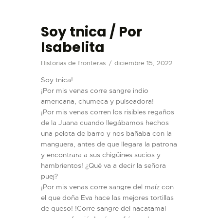
Soy tnica / Por
Isabelita
Historias de fronteras
diciembre 15, 2022
VISITAR
Soy tnica!
EXHIBICIONES
¡Por mis venas corre sangre indio
americana, chumeca y pulseadora!
ACTIVIDADES
¡Por mis venas corren los risibles regaños
TIENDA
de la Juana cuando llegábamos hechos
una pelota de barro y nos bañaba con la
EDUCACIÓN
manguera, antes de que llegara la patrona
COMPRAR TIQUETES
y encontrara a sus chigüines sucios y
hambrientos! ¿Qué va a decir la señora
ENGLISH
puej?
¡Por mis venas corre sangre del maíz con
el que doña Eva hace las mejores tortillas
de queso! !Corre sangre del nacatamal