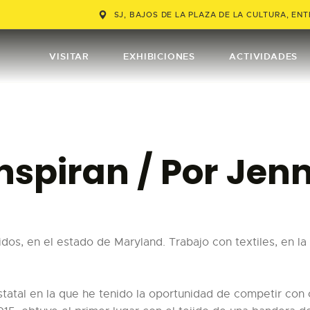
VISITAR
SJ, BAJOS DE LA PLAZA DE LA CULTURA, ENTR
EXHIBICIONES
VISITAR
EXHIBICIONES
ACTIVIDADES
ACTIVIDADES
TIENDA
inspiran / Por Jen
EDUCACIÓN
COMPRAR TIQUETES
ENGLISH
dos, en el estado de Maryland. Trabajo con textiles, en l
statal en la que he tenido la oportunidad de competir con 