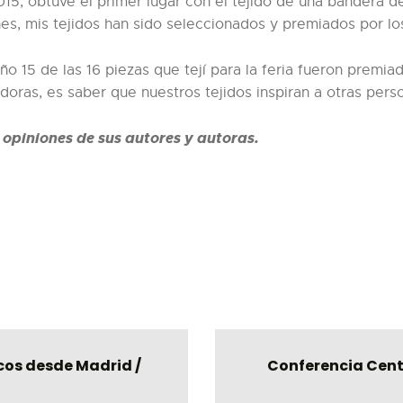
015, obtuve el primer lugar con el tejido de una bandera d
s, mis tejidos han sido seleccionados y premiados por lo
 15 de las 16 piezas que tejí para la feria fueron premi
doras, es saber que nuestros tejidos inspiran a otras pers
y opiniones de sus autores y autoras.
cos desde Madrid /
Conferencia Cent