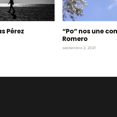
as Pérez
“Po” nos une como
Romero
septiembre 2, 2021