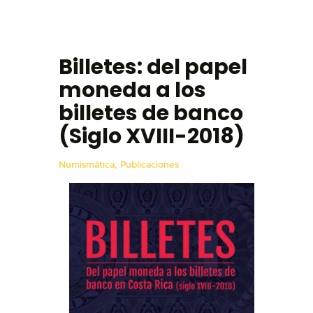
Billetes: del papel
moneda a los
VISITAR
billetes de banco
EXHIBICIONES
(Siglo XVIII-2018)
ACTIVIDADES
Numismática,
Publicaciones
TIENDA
EDUCACIÓN
COMPRAR TIQUETES
ENGLISH